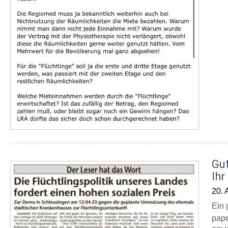
Gu
Ihr
20. 
Ein 
pap