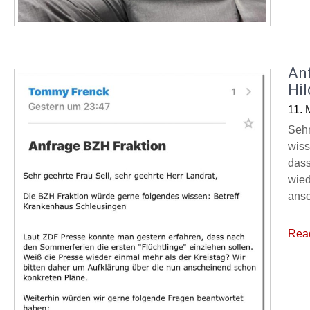
Anf
Hi
11. 
Sehr
wiss
dass
wied
ansc
Rea