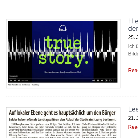
Hie
de
25. 
Ich 
Bild
Rea
Le
21. 
Rea