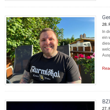
Ge
28. 
In d
ein 
dies
welc
Ausg
Rea
BZ
27. 