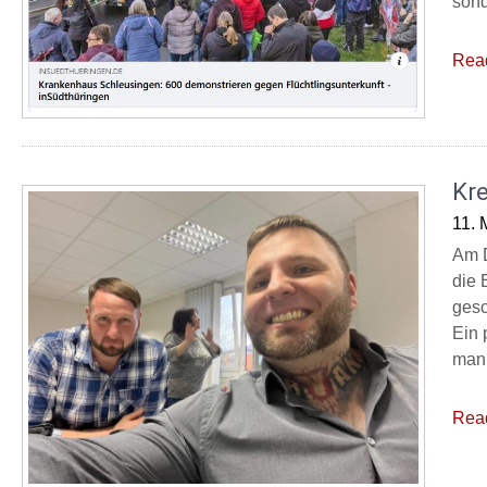
sond
Rea
Kre
11. 
Am D
die 
gesc
Ein 
man 
Rea