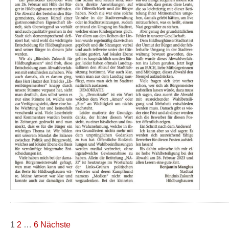
Seitennummerierung
1
2
…
6
Nächste