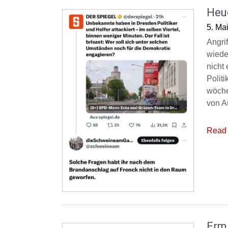
Heu
5. Ma
Angrif
wiede
nicht
Politi
wöche
von A
Read 
Ermi