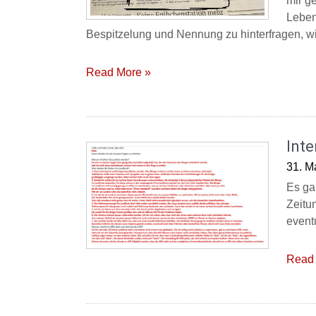
mir g
Leben 
Bespitzelung und Nennung zu hinterfragen, wi
Read More »
Inte
31. M
Es ga
Zeitu
event
Read 