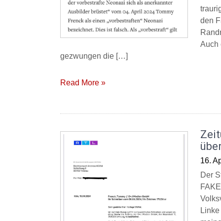
trauri
den F
Randn
Auch 
gezwungen die […]
Read More »
Zeit
übe
16. Ap
Der S
FAKEN
Volks
Linke