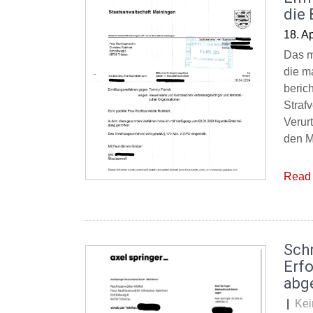
die
18. Ap
Das m
die m
beric
Straf
Verurt
den M
Read 
Schr
Erf
abg
|
Kei