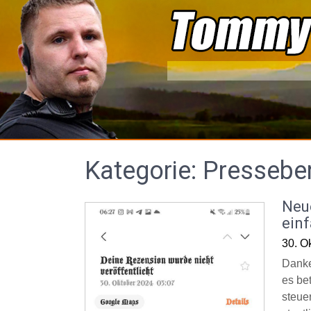
Skip
to
content
Kategorie:
Presseber
Neu
ein
30. O
Danke
es be
steue