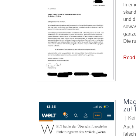
In ei
skand
und d
sowas
ganze
Die r
Read 
Maga
zu!
|
Kei
Auch 
falsc