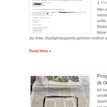
|
Kei
Wer s
meine
sollt
Beitr
diese
die linke Staatspropaganda gehören endlich a
Read More »
Pro
26. O
Ich h
veröff
überh