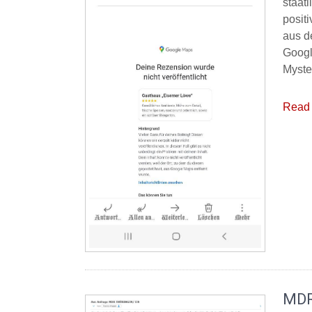
staat
posit
aus d
Googl
Myste
Read 
MDR