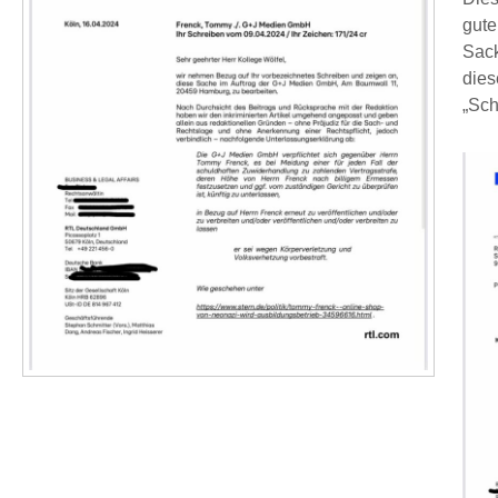
gute
Sack
dies
„Sch