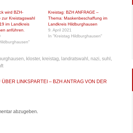
k wird BZH-
Kreistag: BZH ANFRAGE –
e zur Kreistagswahl
Thema: Maskenbeschaffung im
19 im Landkreis
Landkreis Hildburghausen
sen anführen.
9. April 2021
9
In "Kreistag Hildburghausen"
 Hildburghausen"
burghausen
,
kloster
,
kreistag
,
landratswahl
,
nazi
,
suhl
,
ft
 CDU ÜBER LINKSPARTEI – BZH ANTRAG VON DER
entar abzugeben.