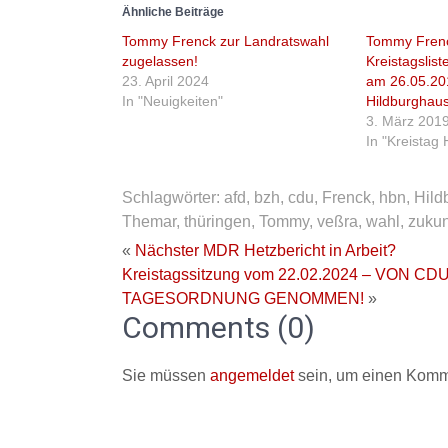
Ähnliche Beiträge
Tommy Frenck zur Landratswahl
Tommy Frenc
zugelassen!
Kreistagslist
23. April 2024
am 26.05.20
In "Neuigkeiten"
Hildburghau
3. März 201
In "Kreistag
Schlagwörter:
afd
,
bzh
,
cdu
,
Frenck
,
hbn
,
Hild
Themar
,
thüringen
,
Tommy
,
veßra
,
wahl
,
zukun
«
Nächster MDR Hetzbericht in Arbeit?
Kreistagssitzung vom 22.02.2024 – VON
TAGESORDNUNG GENOMMEN!
»
Comments (0)
Sie müssen
angemeldet
sein, um einen Komm