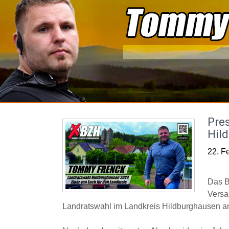
Skip
to
content
Pre
Hil
22. F
Das
B
Versa
Landratswahl im Landkreis Hildburghausen am