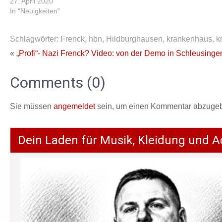
27. April 2020
In "Neuigkeiten"
Schlagwörter:
Frenck
,
hbn
,
Hildburghausen
,
krankenhaus
,
k
«
„Profi“- Nazi Frenck?
Video: von der Demo in Schleusinge
Comments (0)
Sie müssen
angemeldet
sein, um einen Kommentar abzuge
Dein Laden für Musik, Kleidung und A