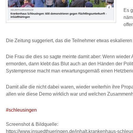
Es g
näml
offe
Die Zeitung suggeriert, das die Teilnehmer etwas eskalieren
Die Frau die dies so sagte meinte damit aber: Wenn wieder
ermorden, dann klebt das Blut auch an den Händen der Politi
Systempresse macht man erwartungsgemäß einen Hetzberic
Damit alle die nicht dabei waren, wieder weiterhin ihre Pr
allen wie diese Demo wirklich war und welchen Zusammenhal
#schleusingen
Screenshot & Bildquelle:
https://www.insuedthueringen.de/inhalt.krankenhaus-schleu