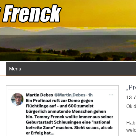
Skip
to
content
Menu
„Pr
13. 
Ok d
Hab 
welc