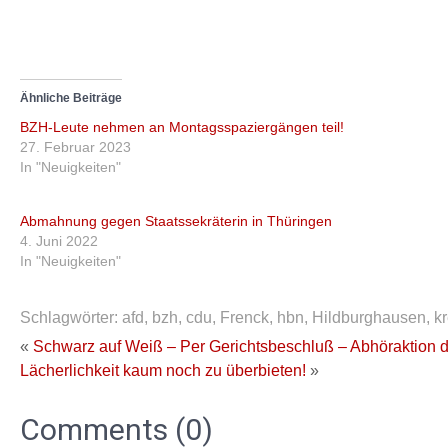
Ähnliche Beiträge
BZH-Leute nehmen an Montagsspaziergängen teil!
27. Februar 2023
In "Neuigkeiten"
Abmahnung gegen Staatssekräterin in Thüringen
4. Juni 2022
In "Neuigkeiten"
Schlagwörter:
afd
,
bzh
,
cdu
,
Frenck
,
hbn
,
Hildburghausen
,
kr
«
Schwarz auf Weiß – Per Gerichtsbeschluß – Abhörakti
Lächerlichkeit kaum noch zu überbieten!
»
Comments (0)