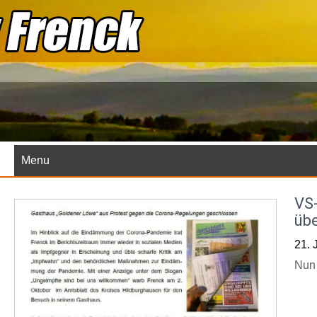
Skip
to
content
Menu
VS-
übe
21. 
Nun 