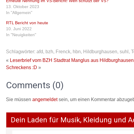
Erneute Nennung im VS-Bericht! Wen schützt der VS?
13. Oktober 2023
In "Allgemein"
RTL Bericht von heute
10. Juni 2022
In "Neuigkeiten"
Schlagwörter:
afd
,
bzh
,
Frenck
,
hbn
,
Hildburghausen
,
suhl
,
T
«
Leserbrief vom BZH Stadtrat Manglus aus Hildburghausen
Schreckens :D
»
Comments (0)
Sie müssen
angemeldet
sein, um einen Kommentar abzuge
Dein Laden für Musik, Kleidung und A