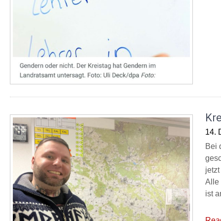
Kre
14.
Bei 
gesc
jetz
Alle
ist a
Rea