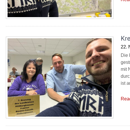
Kre
22.
Die 
gest
mit 
durc
ist a
Rea