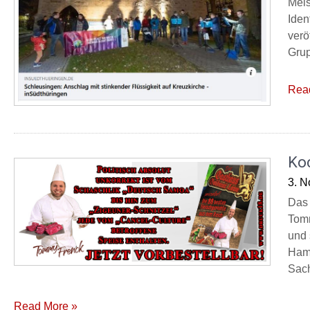
Meis
Iden
verö
Grup
Rea
Ko
3. 
Das 
Tomm
und 
Hamb
Sach
Read More »