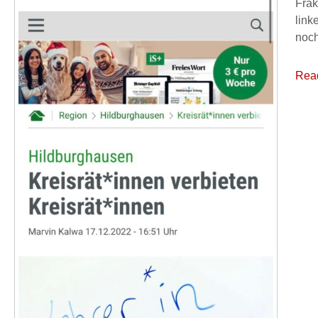
Frak
link
noch
Rea