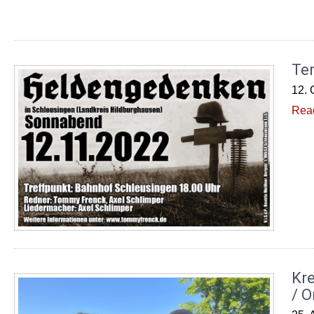
Te
12. 
Rea
Kr
/ O