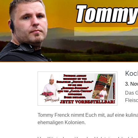
Skip
to
content
Koc
3. No
Das G
Fleis
Tommy Frenck nimmt Euch mit, auf eine kulin
ehemaligen Kolonien.