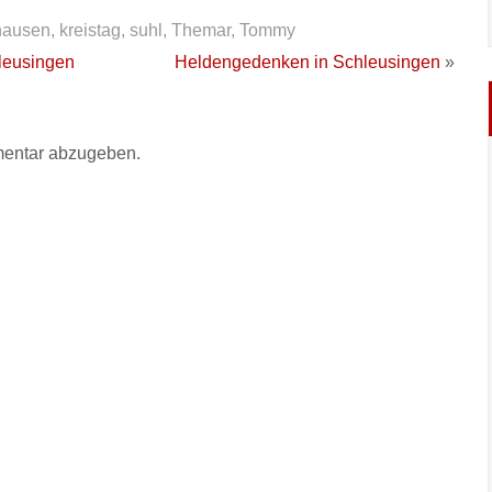
hausen
,
kreistag
,
suhl
,
Themar
,
Tommy
leusingen
Heldengedenken in Schleusingen
»
entar abzugeben.