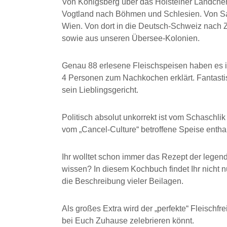
Von Königsberg über das Holsteiner Ländch
Vogtland nach Böhmen und Schlesien. Von Sa
Wien. Von dort in die Deutsch-Schweiz nach Zü
sowie aus unseren Übersee-Kolonien.
Genau 88 erlesene Fleischspeisen haben es i
4 Personen zum Nachkochen erklärt. Fantastisc
sein Lieblingsgericht.
Politisch absolut unkorrekt ist vom Schaschli
vom „Cancel-Culture“ betroffene Speise entha
Ihr wolltet schon immer das Rezept der leg
wissen? In diesem Kochbuch findet Ihr nicht n
die Beschreibung vieler Beilagen.
Als großes Extra wird der „perfekte“ Fleischfr
bei Euch Zuhause zelebrieren könnt.