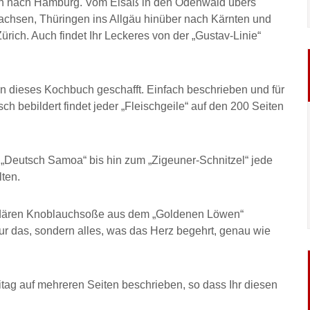
en nach Hamburg. Vom Elsaß in den Odenwald übers
chsen, Thüringen ins Allgäu hinüber nach Kärnten und
rich. Auch findet Ihr Leckeres von der „Gustav-Linie“
n dieses Kochbuch geschafft. Einfach beschrieben und für
h bebildert findet jeder „Fleischgeile“ auf den 200 Seiten
k „Deutsch Samoa“ bis hin zum „Zigeuner-Schnitzel“ jede
lten.
endären Knoblauchsoße aus dem „Goldenen Löwen“
ur das, sondern alles, was das Herz begehrt, genau wie
eitag auf mehreren Seiten beschrieben, so dass Ihr diesen