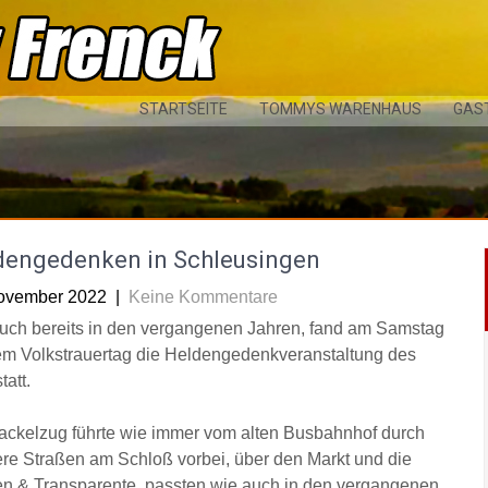
STARTSEITE
TOMMYS WARENHAUS
GAS
dengedenken in Schleusingen
ovember 2022
|
Keine Kommentare
uch bereits in den vergangenen Jahren, fand am Samstag
em Volkstrauertag die Heldengedenkveranstaltung des
att.
ackelzug führte wie immer vom alten Busbahnhof durch
re Straßen am Schloß vorbei, über den Markt und die
nen & Transparente, passten wie auch in den vergangenen