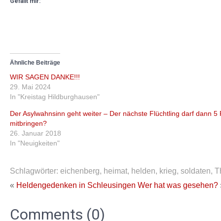
Gefällt mir:
Ähnliche Beiträge
WIR SAGEN DANKE!!!
29. Mai 2024
In "Kreistag Hildburghausen"
Der Asylwahnsinn geht weiter – Der nächste Flüchtling darf dann 5
mitbringen?
26. Januar 2018
In "Neuigkeiten"
Schlagwörter:
eichenberg
,
heimat
,
helden
,
krieg
,
soldaten
,
T
«
Heldengedenken in Schleusingen
Wer hat was gesehen?
Comments (0)