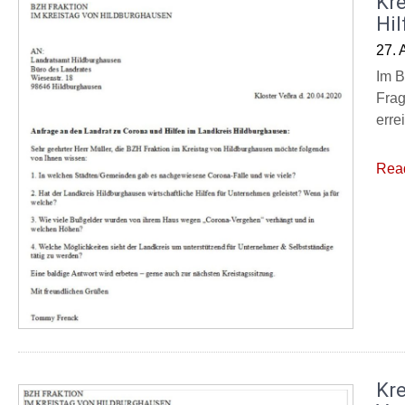
Kr
Hi
27. 
Im B
Frag
erre
Rea
Kre