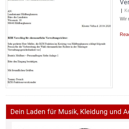
Ver
|
K
Wir 
Rea
Dein Laden für Musik, Kleidung und A