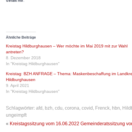
Gefällt mir:
Ähnliche Beiträge
Kreistag Hildburghausen – Wer möchte im Mai 2019 mit zur Wahl
antreten?
8. Dezember 2018
In "Kreistag Hildburghausen"
Kreistag: BZH ANFRAGE – Thema: Maskenbeschaffung im Landkre
Hildburghausen
9. April 2021
In "Kreistag Hildburghausen"
Schlagwörter:
afd
,
bzh
,
cdu
,
corona
,
covid
,
Frenck
,
hbn
,
Hild
ungeimpft
«
Kreistagssitzung vom 16.06.2022
Gemeinderatssitzung vo