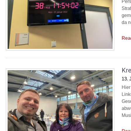
Pers
Str
geme
da n
Rea
Kre
13. 
Hier
Link
Gesu
abwü
Musi