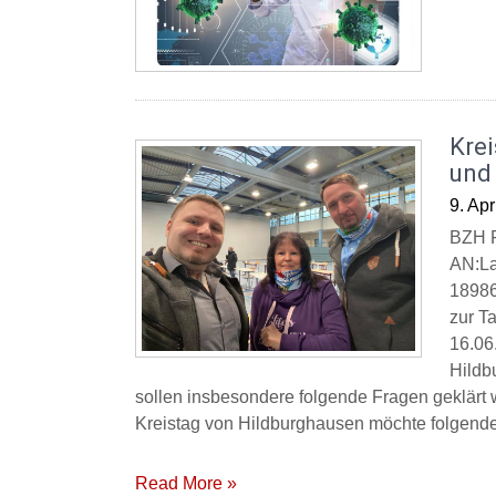
Kre
und
9. Apr
BZH 
AN:La
18986
zur T
16.06
Hildb
sollen insbesondere folgende Fragen geklärt 
Kreistag von Hildburghausen möchte folgende
Read More »