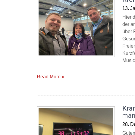
13. J
Hier 
der a
über 
Gesun
Freie
Kurzf
Music
Read More »
Kra
man 
28. D
Guten