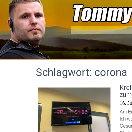
Skip
to
content
Schlagwort:
corona
Kre
zum
16. J
Am En
Ich w
Gesun