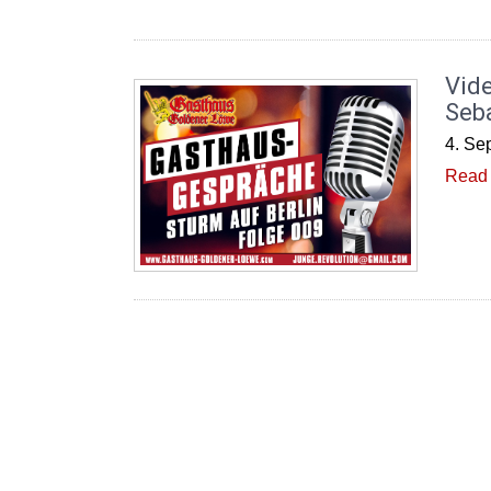
Vid
Seba
4. Se
Read 