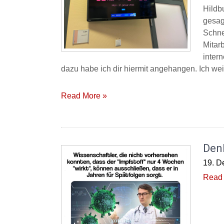
Hildb
gesag
Schne
Mitar
inter
dazu habe ich dir hiermit angehangen. Ich we
Read More »
Den
19. D
Read 