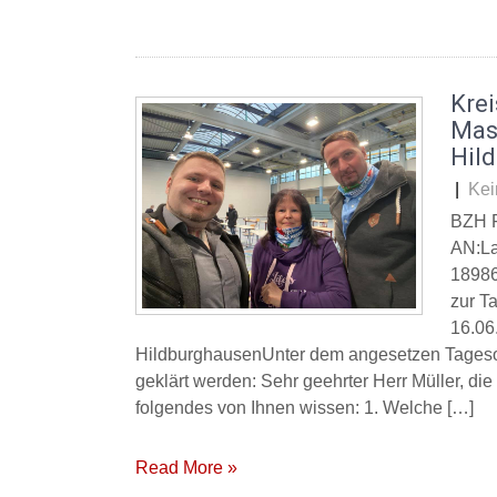
Kre
Mas
Hil
|
Kei
BZH 
AN:La
18986
zur T
16.06
HildburghausenUnter dem angesetzen Tageso
geklärt werden: Sehr geehrter Herr Müller, d
folgendes von Ihnen wissen: 1. Welche […]
Read More »