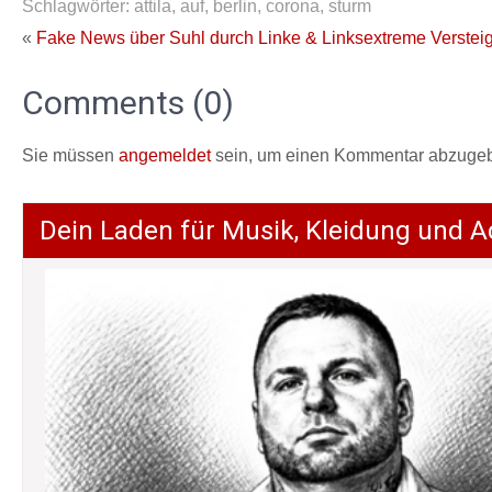
Schlagwörter:
attila
,
auf
,
berlin
,
corona
,
sturm
«
Fake News über Suhl durch Linke & Linksextreme
Verstei
Comments (0)
Sie müssen
angemeldet
sein, um einen Kommentar abzuge
Dein Laden für Musik, Kleidung und A