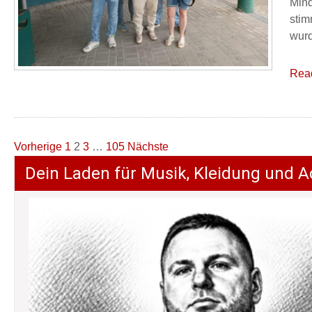
Mind
stim
wurd
Rea
Seitennummerierung
Vorherige
1
2
3
…
105
Nächste
der
Dein Laden für Musik, Kleidung und A
Beiträge