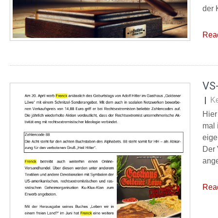
der 
Rea
VS-
|
K
Hier
mal 
eige
Der 
ange
Rea