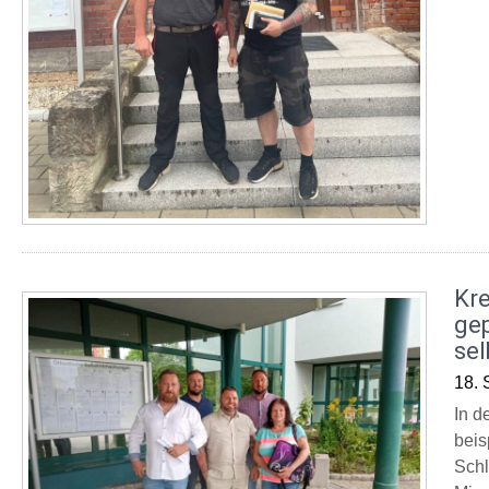
Kre
ge
sel
18. 
In d
beis
Schl