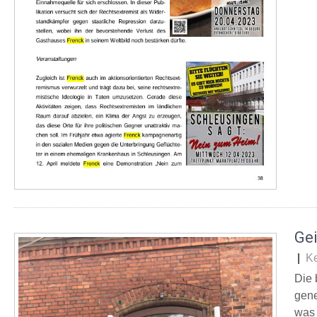
Ge
|
K
Die 
gene
was 