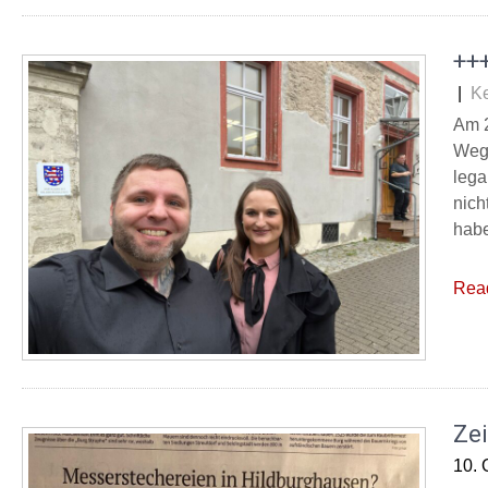
+++
|
K
Am 2
Wege
lega
nich
habe
Rea
Zei
10. 