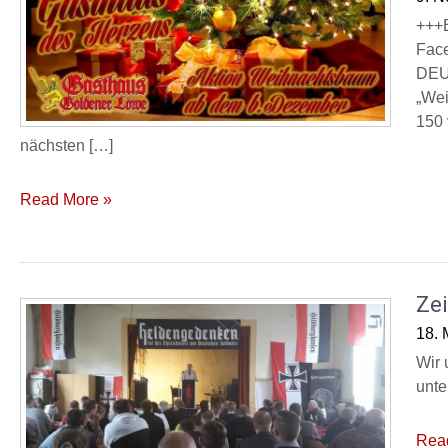
+++
Face
DEUT
„Wei
150 
nächsten […]
Read More »
Ze
18. 
Wir 
unte
Rea