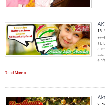
AK
16.
+++
TEIL
auch
auch
einf
Read More »
Ak
9. 