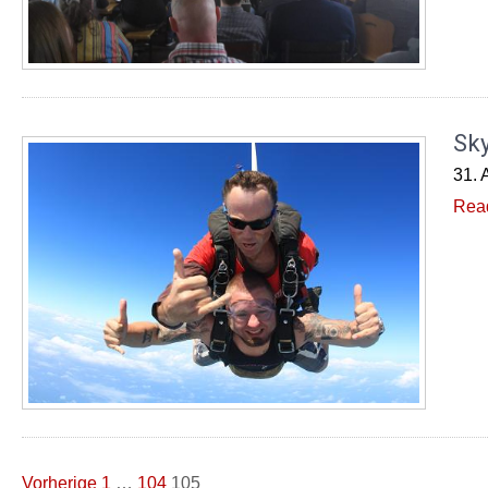
Sky
31. 
Rea
Seitennummerierung
Vorherige
1
…
104
105