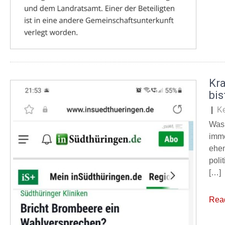
Kr
bis
|
K
Was 
imme
ehem
poli
[…]
Rea