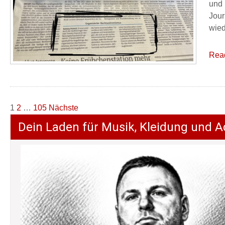
und 
Jour
wied
Rea
Seitennummerierung
1
2
…
105
Nächste
der
Dein Laden für Musik, Kleidung und A
Beiträge