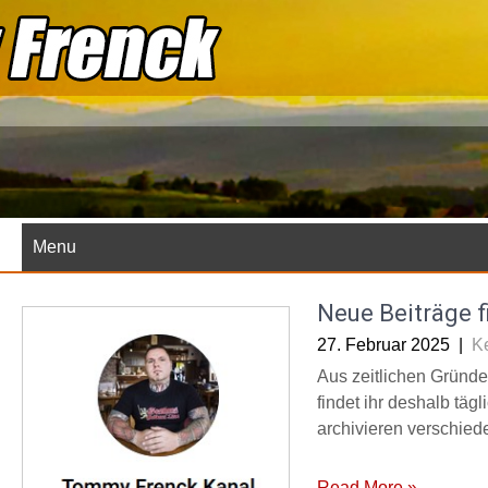
Skip
to
content
Menu
Neue Beiträge f
27. Februar 2025
|
K
Aus zeitlichen Gründen
findet ihr deshalb täg
archivieren verschied
Read More »