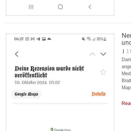
Ne
un
|
1
Dank
ange
Medi
Brat
Maps
Rea