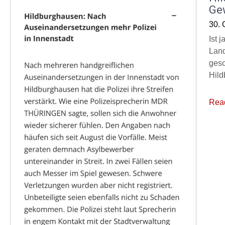
Ge
30. 
Ist 
Land
gesc
Hild
Rea