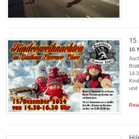
15
10.
Auch
Brat
14.3
Kind
und 
Rea
Hil