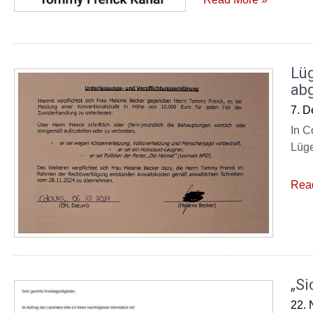
Lü
ab
7. 
In C
Lüge
Rea
„Si
22.