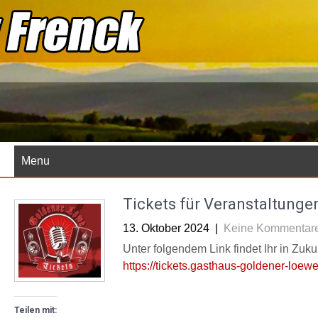
Skip
to
content
Menu
Tickets für Veranstaltungen
13. Oktober 2024
|
Keine Kommentar
Unter folgendem Link findet Ihr in Zuku
https://tickets.gasthaus-goldener-loew
Teilen mit: