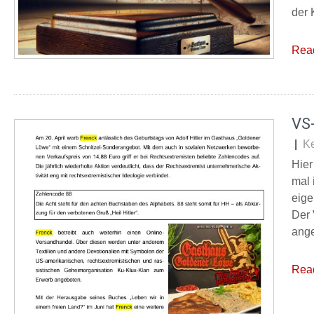
der 
Rea
VS-
|
K
Hier
mal 
eige
Der 
ange
Rea