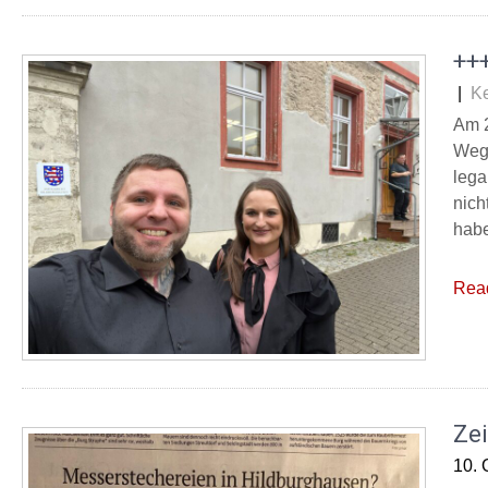
+++
|
K
Am 2
Wege
lega
nich
habe
Rea
Zei
10. 