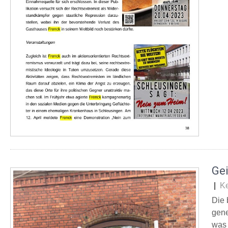
Ge
|
K
Die 
gene
was 