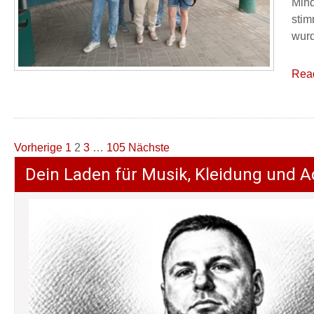
Mind
stim
wurd
Rea
Seitennummerierung
Vorherige
1
2
3
…
105
Nächste
der
Dein Laden für Musik, Kleidung und A
Beiträge