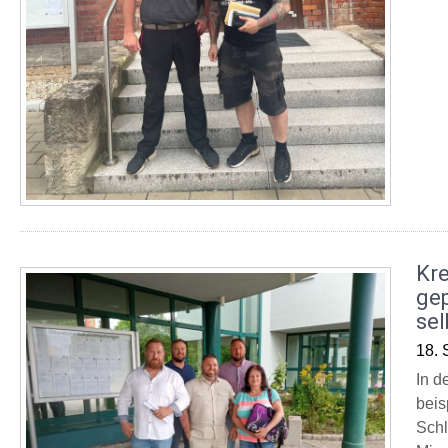
Kre
ge
sel
18. 
In d
beis
Schl