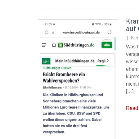
Kra
auf 
|
Kei
Was h
versp
wisse
ehema
kümme
nicht
[…]
Read 