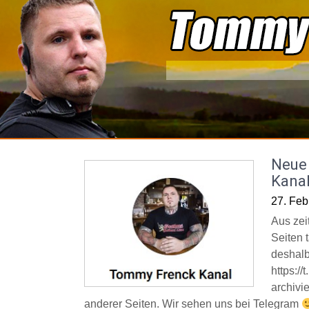
Skip
to
content
Neue 
Kana
27. Feb
Aus zei
Seiten t
deshalb
https:/
archivi
anderer Seiten. Wir sehen uns bei Telegram