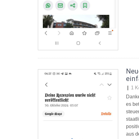
Neu
ein
|
1 K
Danke
es be
steue
staat
posit
aus d