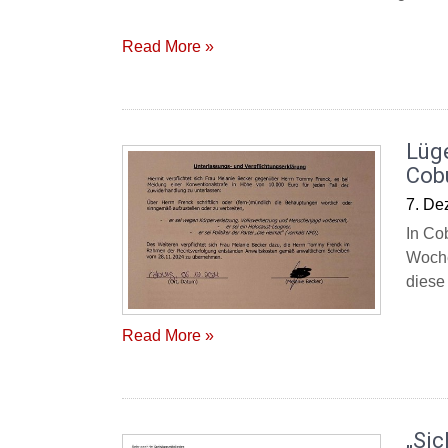
Read More »
Lüg
Cob
7. De
In Co
Woche
diese
Read More »
„Sic