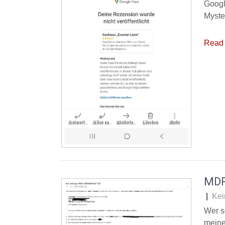
Googl
Myste
Read 
MDR
|
Kei
Wer s
meine