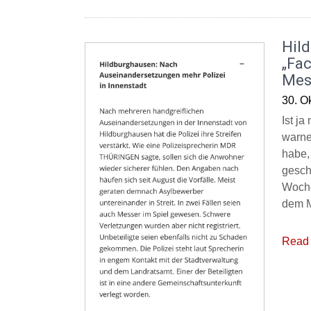
Hil
„Fac
Mes
30. O
Ist j
warne
habe,
gesch
Woche
dem M
Read 