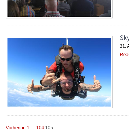
Sky
31. 
Rea
Seitennummerierung
Vorherige
1
…
104
105