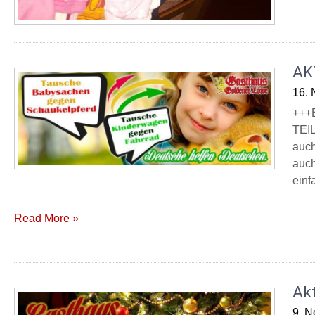
AK
16.
+++
TEIL
auch
auch
einf
Read More »
Ak
9. 