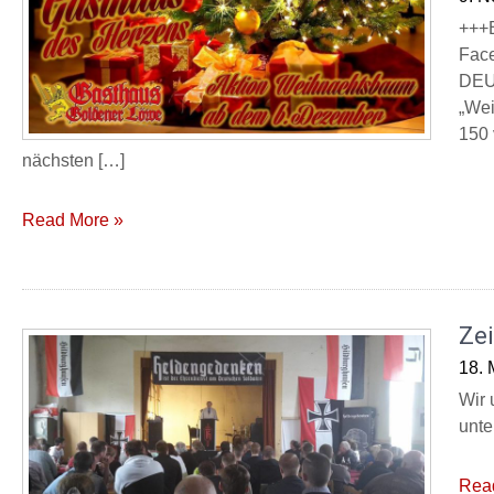
+++
Face
DEUT
„Wei
150 
nächsten […]
Read More »
Ze
18. 
Wir 
unte
Rea