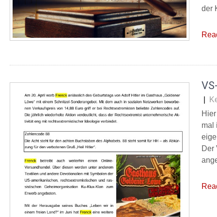
der 
Rea
VS-
|
K
Hier
mal 
eige
Der 
ange
Rea