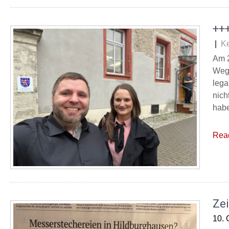
+++
|
K
Am 2
Wege
lega
nich
habe
Rea
Zei
10. 