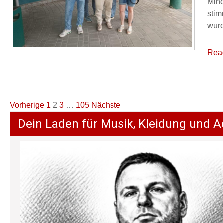
Mind
stim
wurd
Rea
Seitennummerierung
Vorherige
1
2
3
…
105
Nächste
der
Dein Laden für Musik, Kleidung und A
Beiträge