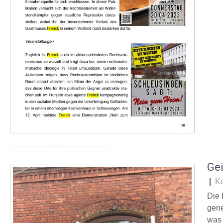
Ge
|
K
Die 
gene
was 