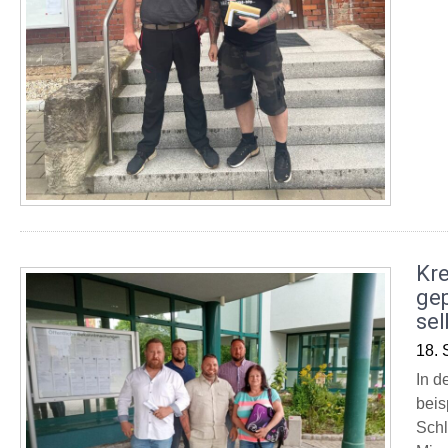
Kre
ge
sel
18. 
In d
beis
Schl