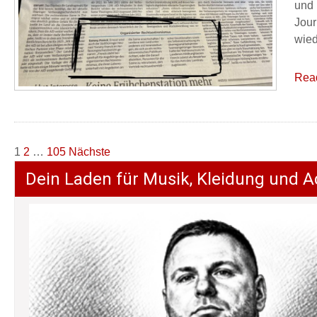
und 
Jour
wied
Rea
Seitennummerierung
1
2
…
105
Nächste
der
Dein Laden für Musik, Kleidung und A
Beiträge