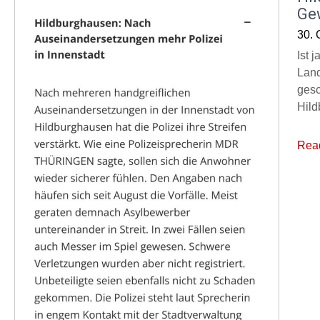
Ge
30. 
Ist 
Land
gesc
Hild
Rea