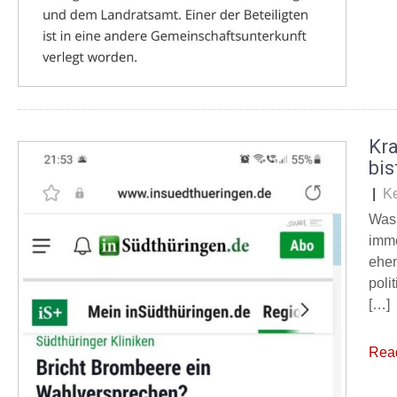
Kr
bis
|
K
Was 
imme
ehem
poli
[…]
Rea