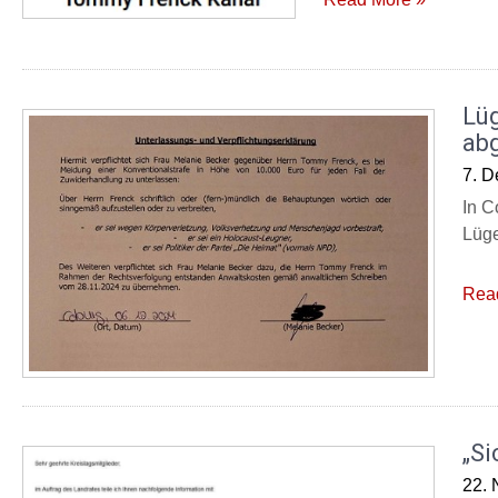
Lü
ab
7. 
In C
Lüge
Rea
„Si
22.