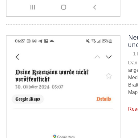
Ne
un
|
1
Dank
ange
Medi
Brat
Maps
Rea