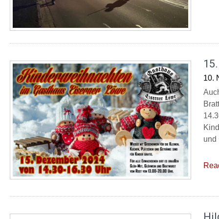
15
10.
Auch
Brat
14.3
Kind
und 
Rea
Hil