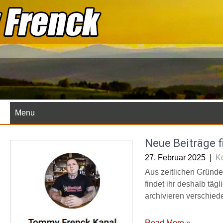
Skip
to
content
Menu
Neue Beiträge f
27. Februar 2025
|
K
Aus zeitlichen Gründen
findet ihr deshalb täg
archivieren verschied
Read More »