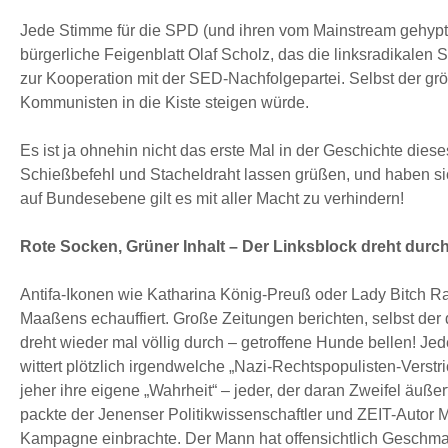
Jede Stimme für die SPD (und ihren vom Mainstream gehypte
bürgerliche Feigenblatt Olaf Scholz, das die linksradikalen 
zur Kooperation mit der SED-Nachfolgepartei. Selbst der größ
Kommunisten in die Kiste steigen würde.
Es ist ja ohnehin nicht das erste Mal in der Geschichte d
Schießbefehl und Stacheldraht lassen grüßen, und haben si
auf Bundesebene gilt es mit aller Macht zu verhindern!
Rote Socken, Grüner Inhalt – Der Linksblock dreht durc
Antifa-Ikonen wie Katharina König-Preuß oder Lady Bitch 
Maaßens echauffiert. Große Zeitungen berichten, selbst de
dreht wieder mal völlig durch – getroffene Hunde bellen! Jed
wittert plötzlich irgendwelche „Nazi-Rechtspopulisten-Verstr
jeher ihre eigene „Wahrheit“ – jeder, der daran Zweifel äuße
packte der Jenenser Politikwissenschaftler und ZEIT-Autor
Kampagne einbrachte. Der Mann hat offensichtlich Geschmack,