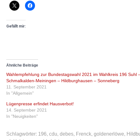
Gefällt mir:
Ähnliche Beiträge
Wahlempfehlung zur Bundestagswahl 2021 im Wahlkreis 196 Suhl 
Schmalkalden-Meiningen – Hildburghausen – Sonneberg
11. September 2021
In "Allgemein"
Lügenpresse erfindet Hausverbot!
14. September 2021
In "Neuigkeiten"
Schlagwörter:
196
,
cdu
,
debes
,
Frenck
,
goldenerlöwe
,
Hildb