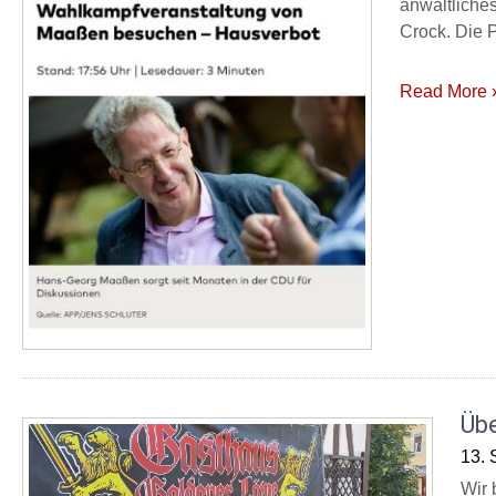
anwaltliches
Crock. Die 
Read More 
Übe
13. 
Wir 