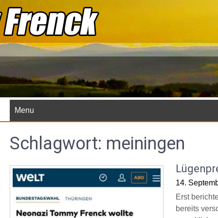
Skip
to
content
Menu
Schlagwort:
meiningen
Lügenpre
14. Septem
Erst berich
bereits vers