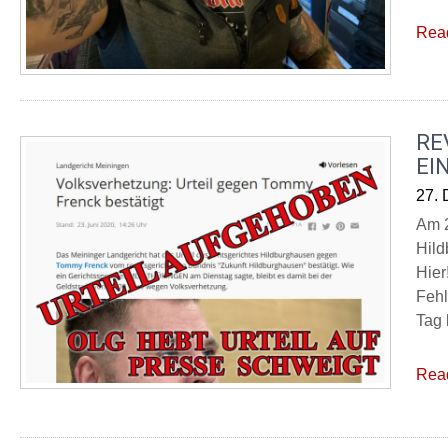
Rea
RE
EI
27.
Am 2
Hild
Hier
Fehl
Tag 
Rea