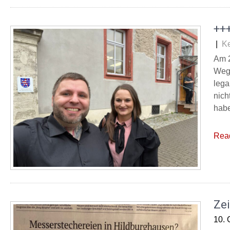
+++
|
K
Am 2
Wege
lega
nich
habe
Rea
Zei
10. 