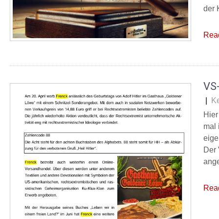
der 
Rea
VS-
|
K
Hier
mal 
eige
Der 
ange
Rea