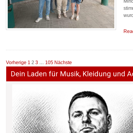
Mind
stim
wurd
Rea
Seitennummerierung
Vorherige
1
2
3
…
105
Nächste
der
Dein Laden für Musik, Kleidung und A
Beiträge