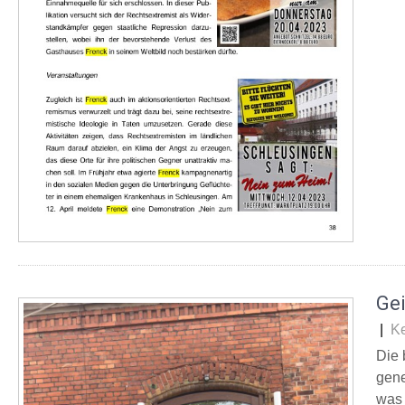
Ge
|
K
Die 
gene
was 