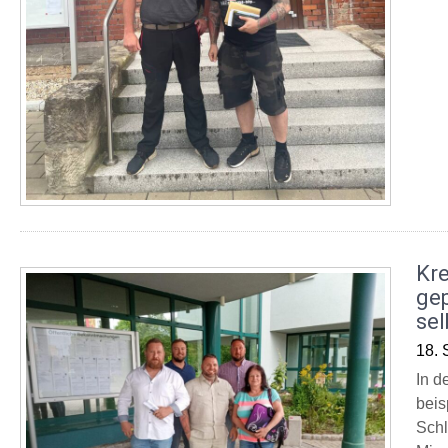
Kre
ge
sel
18. 
In d
beis
Schl