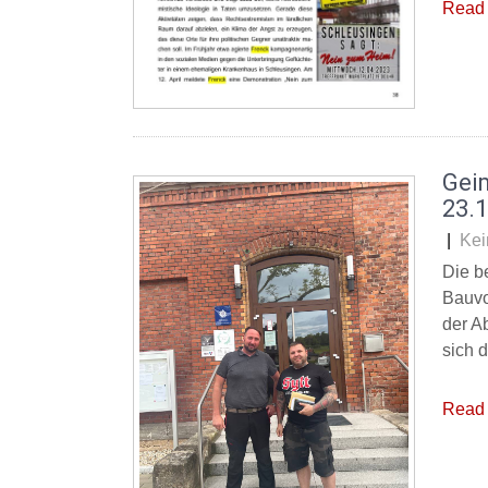
Read 
Gei
23.
|
Kei
Die b
Bauvo
der A
sich 
Read 