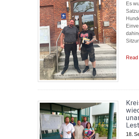
Es wu
Satzu
Hunde
Einve
dahin
Sitzu
Read 
Krei
wied
una
Lest
18. S