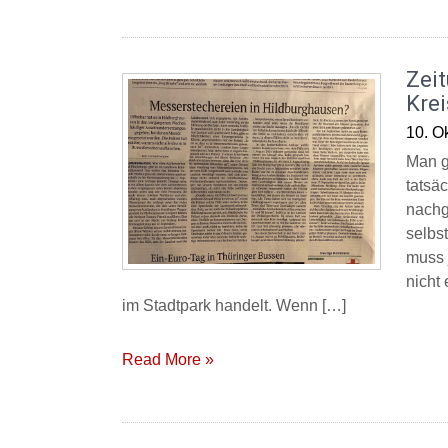
Zei
Krei
10. O
Man g
tatsäc
nachg
selbst
muss 
nicht
im Stadtpark handelt. Wenn […]
Read More »