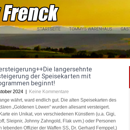
STARTSEITE
TOMMYS WARENHAUS
GAS
ersteigerung++Die langersehnte
teigerung der Speisekarten mit
ogrammen beginnt!
ktober 2024
|
Keine Kommentare
ange währt, ward endlich gut. Die alten Speisekarten des
dären „Goldenen Löwen“ wurden allesamt versteigert.
Karte ein Unikat, von verschiedenen Künstlern (u.a. Gigi,
off, Sleipnir, Johnny Zahngold, Flak uvm.) oder Personen
n lebenden Offizier der Waffen SS, Dr. Gerhard Femppel,)