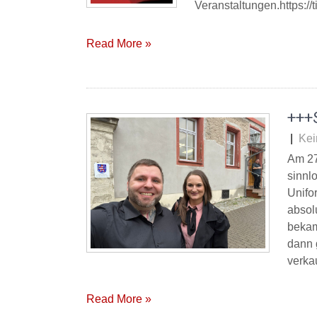
Veranstaltungen.https:/
Read More »
+++S
|
Kei
Am 27
sinnl
Unifo
absolu
bekam
dann 
verkau
Read More »