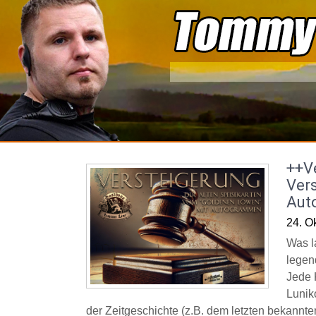
Skip
to
content
++V
Vers
Aut
24. O
Was l
legen
Jede 
Lunik
der Zeitgeschichte (z.B. dem letzten bekannte