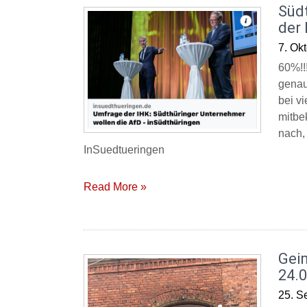
Süd
der
7. Ok
60%!!
genau
bei v
mitbe
nach,
InSuedtueringen
Read More »
Gei
24.
25. S