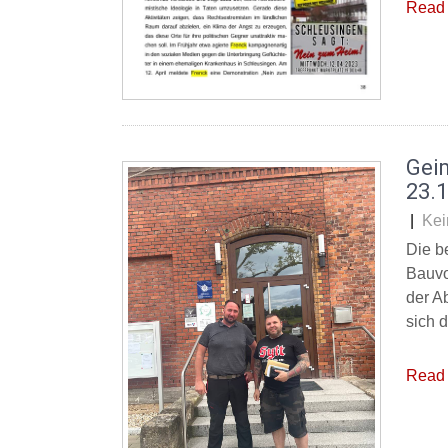
Read 
Gei
23.
|
Kei
Die b
Bauvo
der A
sich 
Read 