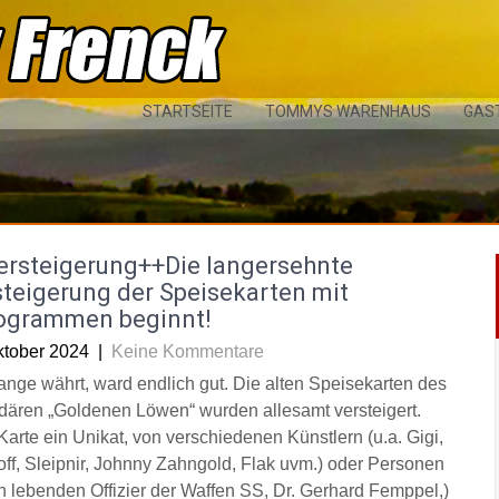
STARTSEITE
TOMMYS WARENHAUS
GAS
ersteigerung++Die langersehnte
teigerung der Speisekarten mit
ogrammen beginnt!
ktober 2024
|
Keine Kommentare
ange währt, ward endlich gut. Die alten Speisekarten des
dären „Goldenen Löwen“ wurden allesamt versteigert.
Karte ein Unikat, von verschiedenen Künstlern (u.a. Gigi,
off, Sleipnir, Johnny Zahngold, Flak uvm.) oder Personen
n lebenden Offizier der Waffen SS, Dr. Gerhard Femppel,)