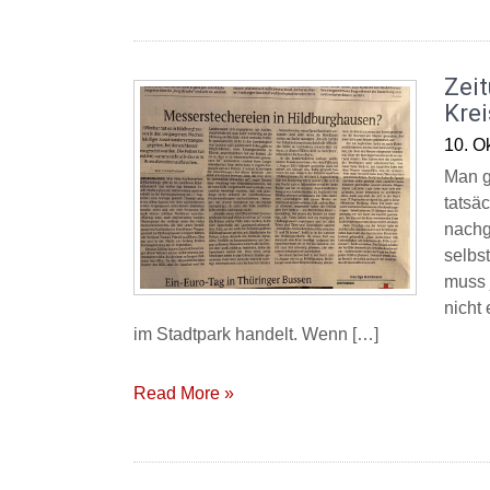
Zei
Krei
10. O
Man g
tatsäc
nachg
selbst
muss 
nicht
im Stadtpark handelt. Wenn […]
Read More »