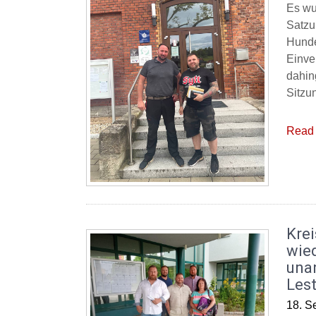
Es wu
Satzu
Hunde
Einve
dahin
Sitzu
Read 
Krei
wied
una
Lest
18. S