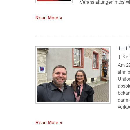
Veranstaltungen.https:/
Read More »
+++S
|
Kei
Am 27
sinnl
Unifo
absolu
bekam
dann 
verkau
Read More »