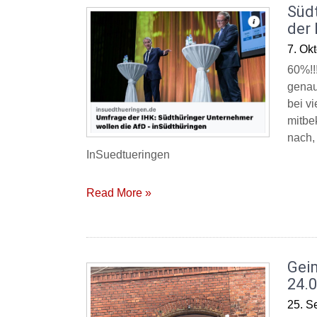
Süd
der
7. Ok
60%!!
genau
bei v
mitbe
nach,
InSuedtueringen
Read More »
Gei
24.
25. S