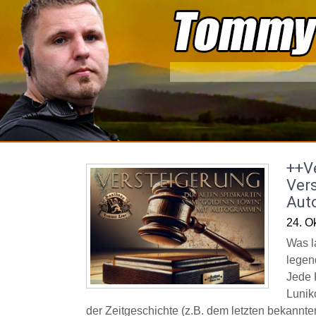
Skip
to
content
++V
Vers
Aut
24. O
Was l
legen
Jede 
Lunik
der Zeitgeschichte (z.B. dem letzten bekannte