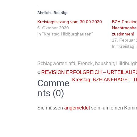
Ähnliche Beiträge
Kreistagssitzung vom 30.09.2020
BZH Fraktion
6. Oktober 2020
Nachtragshau
In "Kreistag Hildburghausen"
zustimmen!
17. Februar
In "Kreistag
Schlagwörter:
afd
,
Frenck
,
haushalt
,
Hildburg
«
REVISION ERFOLGREICH – URTEIL AU
Kreistag: BZH ANFRAGE – Th
Comme
nts (0)
Sie müssen
angemeldet
sein, um einen Komm