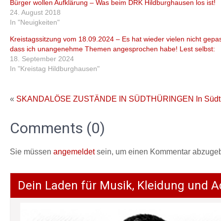
Bürger wollen Aufklärung – Was beim DRK Hildburghausen los ist!
24. August 2018
In "Neuigkeiten"
Kreistagssitzung vom 18.09.2024 – Es hat wieder vielen nicht gepas
dass ich unangenehme Themen angesprochen habe! Lest selbst:
18. September 2024
In "Kreistag Hildburghausen"
«
SKANDALÖSE ZUSTÄNDE IN SÜDTHÜRINGEN
In Süd
Comments (0)
Sie müssen
angemeldet
sein, um einen Kommentar abzuge
Dein Laden für Musik, Kleidung und A