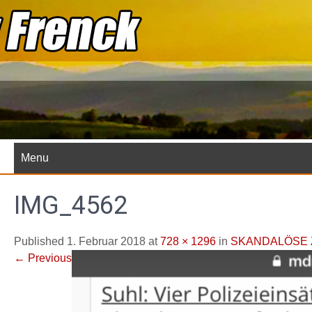
Skip
to
content
Menu
IMG_4562
Published 1. Februar 2018 at
728 × 1296
in
SKANDALÖSE 
←
Previous