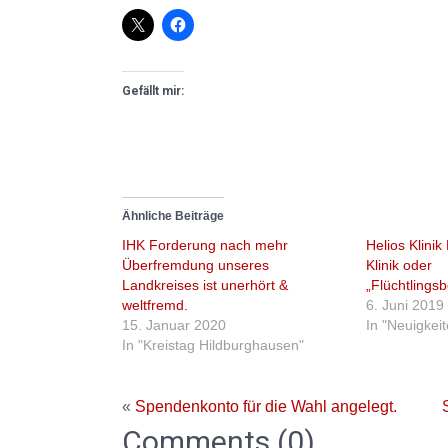
Gefällt mir:
Ähnliche Beiträge
IHK Forderung nach mehr
Helios Klini
Überfremdung unseres
Klinik oder
Landkreises ist unerhört &
„Flüchtlings
weltfremd.
6. Juni 2019
15. Januar 2020
In "Neuigkei
In "Kreistag Hildburghausen"
«
Spendenkonto für die Wahl angelegt.
Comments (0)