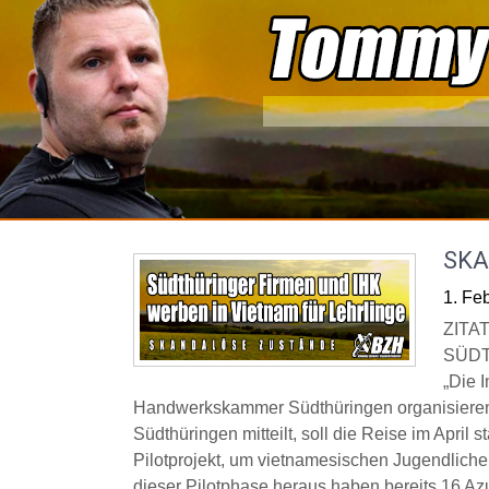
Skip
to
content
SKA
1. Fe
ZITA
SÜDT
„Die 
Handwerkskammer Südthüringen organisieren
Südthüringen mitteilt, soll die Reise im April 
Pilotprojekt, um vietnamesischen Jugendliche
dieser Pilotphase heraus haben bereits 16 Az