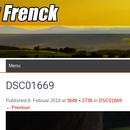
Skip
to
content
Menu
DSC01669
Published 6. Februar 2018 at
3648 × 2736
in
DSC01669
←
Previous