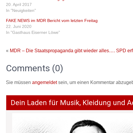
20. April 2017
In "Neuigkeiten"
FAKE NEWS im MDR Bericht vom letzten Freitag
22. Juni 2020
In "Gasthaus Eiserner Löwe"
«
MDR – Die Staatspropaganda gibt wieder alles….
SPD erf
Comments (0)
Sie müssen
angemeldet
sein, um einen Kommentar abzuge
Dein Laden für Musik, Kleidung und A