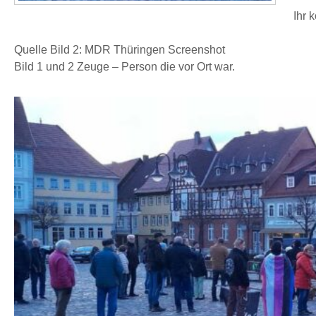
Ihr 
Quelle Bild 2: MDR Thüringen Screenshot
Bild 1 und 2 Zeuge – Person die vor Ort war.