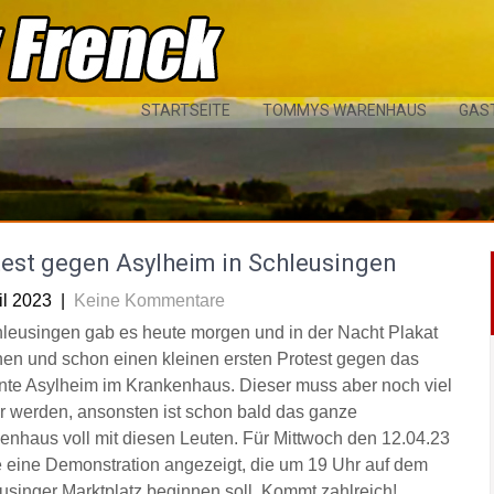
STARTSEITE
TOMMYS WARENHAUS
GAS
test gegen Asylheim in Schleusingen
il 2023
|
Keine Kommentare
hleusingen gab es heute morgen und in der Nacht Plakat
nen und schon einen kleinen ersten Protest gegen das
nte Asylheim im Krankenhaus. Dieser muss aber noch viel
r werden, ansonsten ist schon bald das ganze
enhaus voll mit diesen Leuten. Für Mittwoch den 12.04.23
 eine Demonstration angezeigt, die um 19 Uhr auf dem
usinger Marktplatz beginnen soll. Kommt zahlreich!