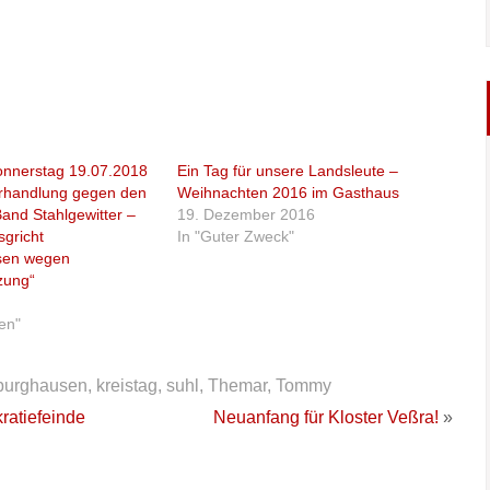
nerstag 19.07.2018
Ein Tag für unsere Landsleute –
erhandlung gegen den
Weihnachten 2016 im Gasthaus
and Stahlgewitter –
19. Dezember 2016
gricht
In "Guter Zweck"
sen wegen
zung“
ten"
burghausen
,
kreistag
,
suhl
,
Themar
,
Tommy
ratiefeinde
Neuanfang für Kloster Veßra!
»