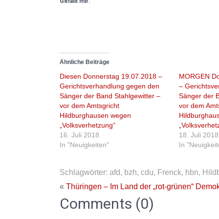
Gefällt mir:
Ähnliche Beiträge
Diesen Donnerstag 19.07.2018 –
MORGEN Don
Gerichtsverhandlung gegen den
– Gerichtsv
Sänger der Band Stahlgewitter –
Sänger der B
vor dem Amtsgricht
vor dem Amts
Hildburghausen wegen
Hildburghau
„Volksverhetzung“
„Volksverhet
16. Juli 2018
18. Juli 2018
In "Neuigkeiten"
In "Neuigkei
Schlagwörter:
afd
,
bzh
,
cdu
,
Frenck
,
hbn
,
Hild
«
Thüringen – Im Land der „rot-grünen“ Demok
Comments (0)