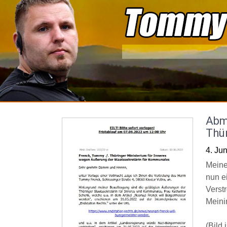
Skip
to
content
Abm
Thü
4. Ju
Meine
nun e
Verst
Meini
(Bild