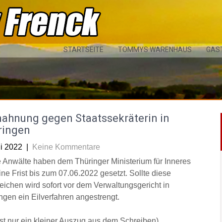
STARTSEITE
TOMMYS WARENHAUS
GAS
ahnung gegen Staatssekräterin in
ringen
ni 2022
|
Keine Kommentare
 Anwälte haben dem Thüringer Ministerium für Inneres
ine Frist bis zum 07.06.2022 gesetzt. Sollte diese
reichen wird sofort vor dem Verwaltungsgericht in
ngen ein Eilverfahren angestrengt.
 ist nur ein kleiner Auszug aus dem Schreiben)