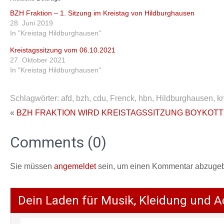
BZH Fraktion – 1. Sitzung im Kreistag von Hildburghausen
28. Juni 2019
In "Kreistag Hildburghausen"
Kreistagssitzung vom 06.10.2021
27. Oktober 2021
In "Kreistag Hildburghausen"
Schlagwörter:
afd
,
bzh
,
cdu
,
Frenck
,
hbn
,
Hildburghausen
,
kr
«
BZH FRAKTION WIRD KREISTAGSSITZUNG BOYKOTT
Comments (0)
Sie müssen
angemeldet
sein, um einen Kommentar abzuge
Dein Laden für Musik, Kleidung und A