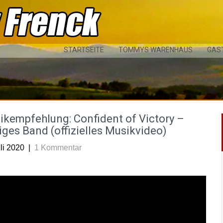
STARTSEITE
TOMMYS WARENHAUS
GAS
ikempfehlung: Confident of Victory –
iges Band (offizielles Musikvideo)
li 2020
|
1 Kommentar