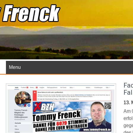
Skip
to
content
Menu
Fac
Fal
13. 
Am 0
erfo
gege
des 