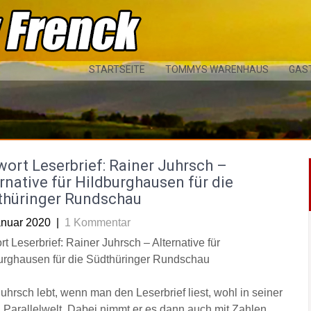
STARTSEITE
TOMMYS WARENHAUS
GAS
ort Leserbrief: Rainer Juhrsch –
rnative für Hildburghausen für die
thüringer Rundschau
anuar 2020
|
1 Kommentar
t Leserbrief: Rainer Juhrsch – Alternative für
urghausen für die Südthüringer Rundschau
Juhrsch lebt, wenn man den Leserbrief liest, wohl in seiner
n Parallelwelt. Dabei nimmt er es dann auch mit Zahlen,