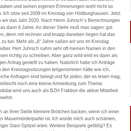
taben und seinen eigenen Erinnerungen wohl nicht so
. Ich sitze seit 2009 im Kreistag von Hildburghausen. Jetzt
 wir das Jahr 2020. Nach Herrn Juhrsch´s Berrechnungen
das dann 6 Jahre. An dieser Stelle muß man sagen: gut
en, denn mit rechnen und knapp daneben liegen hat das
 zu tun. Mehr als „6“ Jahre saßen wir uns im Kreistag
über. Herr Juhrsch nahm sehr oft meinen Namen in den
sen richtig zu schreiben. Aber ganz wild wird es dann als
igen Antrag gestellt zu haben. Natürlich habe ich Anträge
n den Kreistagssitzungen teilgenommen hätte wie ich,
iche Anfragen sind belegt und für jeden, der es lesen mag,
 Vielleicht noch eine kleine Anmerkung zum Thema
idat wird uns auch als BZH Fraktion die aktive Mitarbeit
rwehrt.
an Ihrer Stelle kleinere Brötchen backen, wenn ich einer
er Mauermörderpartei ist. Ich würde mich auch schämen,
er Stasi-Spitzel wäre. Weitere Beispiele gefällig? Es