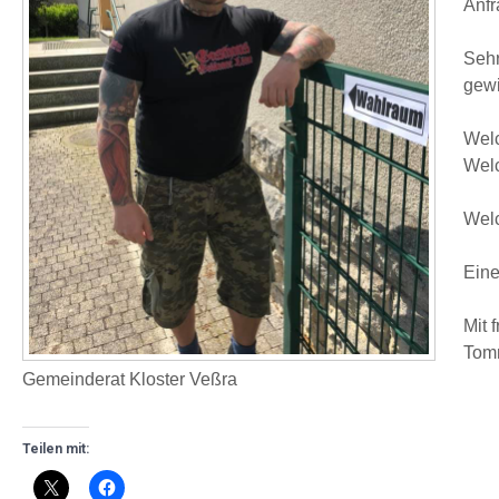
Anfr
Sehr
gewi
Welc
Welc
Welc
Eine
Mit 
Tom
Gemeinderat Kloster Veßra
Teilen mit: