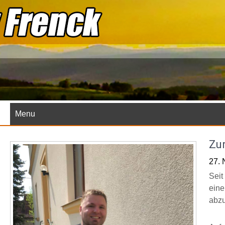
Skip
to
content
Menu
Zu
27.
Seit
eine
abzu