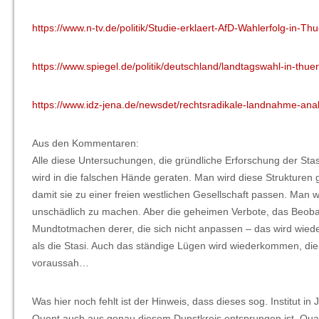
https://www.n-tv.de/politik/Studie-erklaert-AfD-Wahlerfolg-in-T
https://www.spiegel.de/politik/deutschland/landtagswahl-in-th
https://www.idz-jena.de/newsdet/rechtsradikale-landnahme-ana
Aus den Kommentaren:
Alle diese Untersuchungen, die gründliche Erforschung der Stas
wird in die falschen Hände geraten. Man wird diese Strukture
damit sie zu einer freien westlichen Gesellschaft passen. Man w
unschädlich zu machen. Aber die geheimen Verbote, das Beoba
Mundtotmachen derer, die sich nicht anpassen – das wird wiederk
als die Stasi. Auch das ständige Lügen wird wiederkommen, die D
voraussah…
Was hier noch fehlt ist der Hinweis, dass dieses sog. Institut in
Quent auch aus genau diesem Dunstkreis entsprungen ist. Quasi