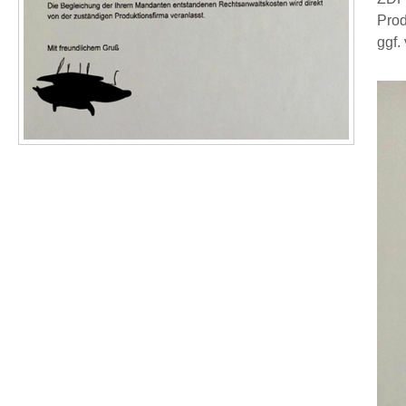
Prod
ggf.