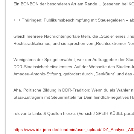
Ein BONBON der besonderen Art am Rande… (gesehen bei K
+++ Thüringen: Publikumsbeschimpfung mit Steuergeldern – a
Gleich mehrere Nachrichtenportale titeln, die „Studie“ eines „I
Rechtsradikalismus, und sie sprechen von „Rechtsextremer No
Wenigstens der Spiegel erwähnt, wer der Auftraggeber der Studi
DDR-Staatssicherheitsdienstes. Auf der Webseite des Studien-Inst
Amadeu-Antonio-Stiftung, gefördert durch „DenkBunt“ und das –
Aha. Politische Bildung in DDR-Tradition: Wenn du als Wähler n
Stasi-Zuträgern mit Steuermitteln für Dein feindlich-negatives
relevante Links & Quellen hierzu: (Vorsicht! SPEIH-KÜBEL parat
https://www.idz-jena.de/fileadmin/user_upload/IDZ_Analyse