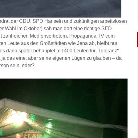
ndrat der CDU, SPD Hanseln und zukünftigen arbeitslosen
r Wahl im Oktober) sah man dort eine richtige SED-
it zahlreichen Medienvertretern. Propaganda TV vom
ten Leute aus den Großstädten wie Jena ab, bleibt nur
es dann später behauptet mit 400 Leuten für „Toleranz“
t ja das eine, aber seine eigenen Lügen zu glauben – da
son sein, oder?