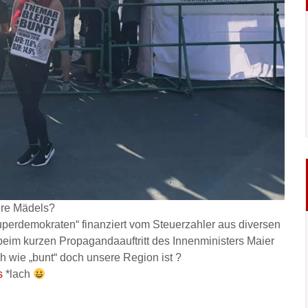
ere Mädels?
erdemokraten“ finanziert vom Steuerzahler aus diversen
eim kurzen Propagandaauftritt des Innenministers Maier
ich wie „bunt“ doch unsere Region ist ?
s
*lach