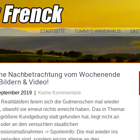
STARTSEITE
TOMMYS WARENHAUS
GAS
ine Nachbetrachtung vom Wochenende
Bildern & Video!
eptember 2019
|
Keine Kommentare
g Realitätsfern feiern sich die Gutmenschen mal wieder
t, obwohl sie erneut nichts erreicht haben. Das in Themar
 größere Kundgebung statt gefunden hat, liegt nicht an
 oder an den versuchten staatlichen
ssionsmaßnahmen -> Spoilerinfo: Die mal wieder ins
 gelaufen sind, sondern einzig alleine an den