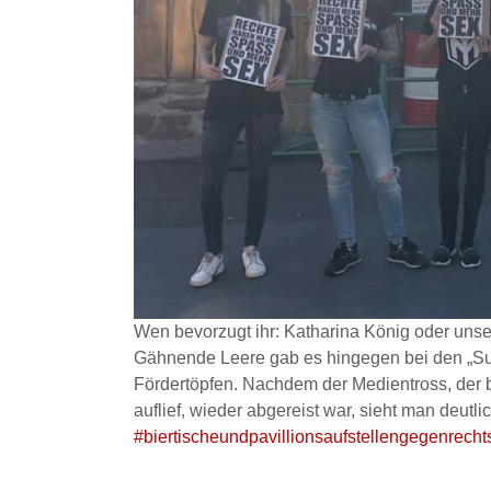
Wen bevorzugt ihr: Katharina König oder uns
Gähnende Leere gab es hingegen bei den „Sup
Fördertöpfen. Nachdem der Medientross, der b
auflief, wieder abgereist war, sieht man deutl
#biertischeundpavillionsaufstellengegenrecht