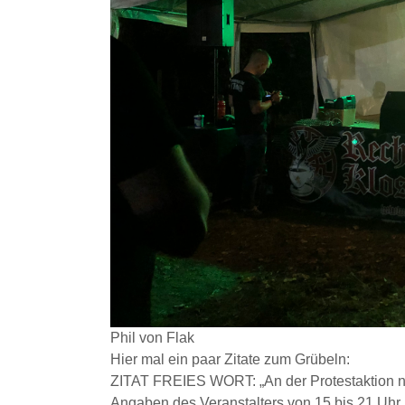
Phil von Flak
Hier mal ein paar Zitate zum Grübeln:
ZITAT FREIES WORT: „An der Protestaktion
Angaben des Veranstalters von 15 bis 21 Uhr 