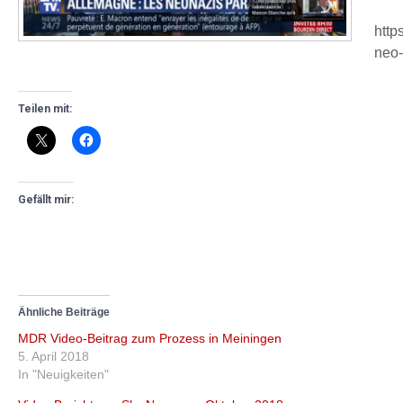
http
neo-
Teilen mit:
Gefällt mir:
Ähnliche Beiträge
MDR Video-Beitrag zum Prozess in Meiningen
5. April 2018
In "Neuigkeiten"