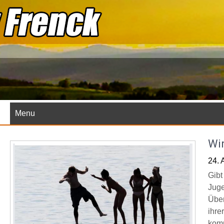
Skip
to
content
Menu
Wir
24. 
Gibt
Juge
Über
ihre
komp