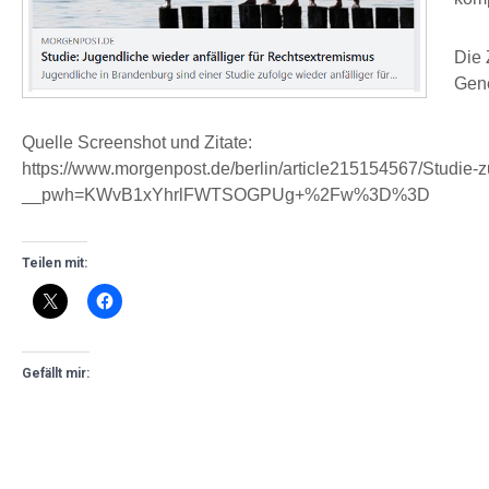
Die 
Gene
Quelle Screenshot und Zitate:
https://www.morgenpost.de/berlin/article215154567/Studie-z
__pwh=KWvB1xYhrlFWTSOGPUg+%2Fw%3D%3D
Teilen mit:
Gefällt mir: