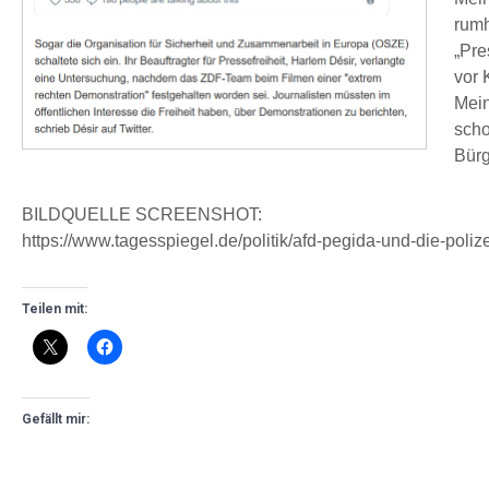
rumh
„Pre
vor
Mein
scho
Bürg
BILDQUELLE SCREENSHOT:
https://www.tagesspiegel.de/politik/afd-pegida-und-die-poli
Teilen mit:
Gefällt mir: