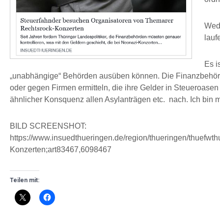
Wede
lauf
Es i
„unabhängige“ Behörden ausüben können. Die Finanzbehörde
oder gegen Firmen ermitteln, die ihre Gelder in Steueroase
ähnlicher Konsquenz allen Asylanträgen etc. nach. Ich bin m
BILD SCREENSHOT:
https://www.insuedthueringen.de/region/thueringen/thuefw
Konzerten;art83467,6098467
Teilen mit: